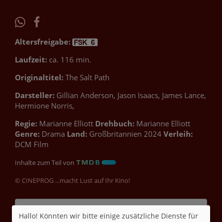
Altersfreigabe:
Laufzeit:
ca. 116 min.
Originaltitel:
The Salt Path
Darsteller:
Gillian Anderson, Jason Isaacs, James Lance,
Hermione Norris,
Regie:
Marianne Elliott
Drehbuch:
Marianne Elliott
Genre:
Drama
Land:
Großbritannien 2024
Verleih:
DCM Film
Inhalte zum Teil von
© CINEPROG ...macht Lust auf Ihr Kino!
Möchten Sie von
Youtube (Trailer ansehen)
Hallo! Könnten wir bitte einige zusätzliche Dienste für
bereitgestellte externe Inhalte laden?