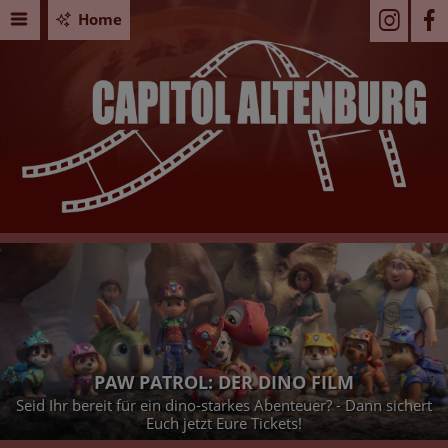
Home
PAW PATROL: DER DINO FILM
ereit für ein dino-starkes Abenteuer? - Dann sichert
Am Sonn
Euch jetzt Eure Tickets!
11.30 Uah