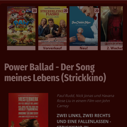
2D
2D
2D
Vorverkauf
Neu!
2. Woche!
Power Ballad - Der Song
meines Lebens (Strickkino)
Paul Rudd, Nick Jonas und Havana
Rose Liu in einem Film von John
Carney
ZWEI LINKS, ZWEI RECHTS
UND EINE FALLENLASSEN -