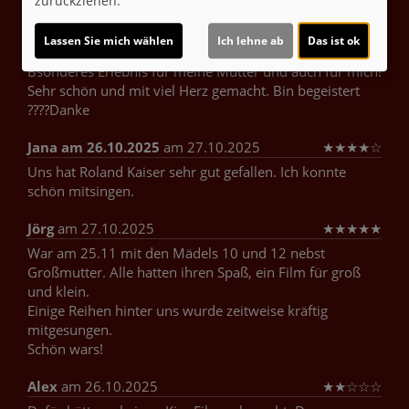
zurückziehen.
schrieben, bis heute!
Lassen Sie mich wählen
Ich lehne ab
Das ist ok
Carmen
am 03.11.2025
★
★
★
★
★
Bsonderes Erlebnis für meine Mutter und auch für mich!
Sehr schön und mit viel Herz gemacht. Bin begeistert
????Danke
Jana am 26.10.2025
am 27.10.2025
★
★
★
★
☆
Uns hat Roland Kaiser sehr gut gefallen. Ich konnte
schön mitsingen.
Jörg
am 27.10.2025
★
★
★
★
★
War am 25.11 mit den Mädels 10 und 12 nebst
Großmutter. Alle hatten ihren Spaß, ein Film für groß
und klein.
Einige Reihen hinter uns wurde zeitweise kräftig
mitgesungen.
Schön wars!
Alex
am 26.10.2025
★
★
☆
☆
☆