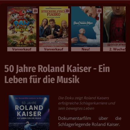
2D
2D
2D
Vorverkauf
Vorverkauf
Neu!
2. Woche!
50 Jahre Roland Kaiser - Ein
Leben für die Musik
Die Doku zeigt Roland Kaisers
erfolgreiche Schlagerkarriere und
sein bewegtes Leben
Dokumentarfilm über die
Schlagerlegende Roland Kaiser.