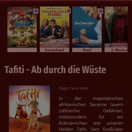
2D
2D
2D
Vorverkauf
Neu!
2. Woche!
Tafiti - Ab durch die Wüste
Regie: Nina Wels
In der majestätischen
afrikanischen Savanne lauern
zahlreiche Gefahren,
insbesondere für ein
Erdmännchen wie unseren
Helden Tafiti. Sein Großvater